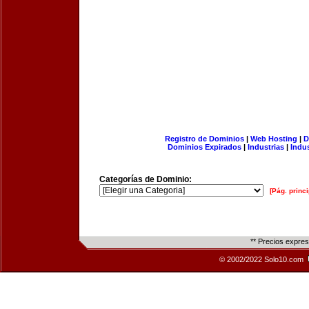
Registro de Dominios
|
Web Hosting
|
D
Dominios Expirados
|
Industrias
|
Indu
Categorías de Dominio:
[Pág. princi
** Precios expre
© 2002/2022 Solo10.com