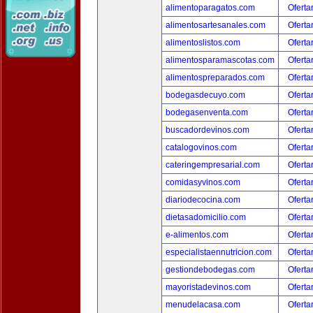
alimentoparagatos.com
Oferta
alimentosartesanales.com
Oferta
alimentoslistos.com
Oferta
alimentosparamascotas.com
Oferta
alimentospreparados.com
Oferta
bodegasdecuyo.com
Oferta
bodegasenventa.com
Oferta
buscadordevinos.com
Oferta
catalogovinos.com
Oferta
cateringempresarial.com
Oferta
comidasyvinos.com
Oferta
diariodecocina.com
Oferta
dietasadomicilio.com
Oferta
e-alimentos.com
Oferta
especialistaennutricion.com
Oferta
gestiondebodegas.com
Oferta
mayoristadevinos.com
Oferta
menudelacasa.com
Oferta