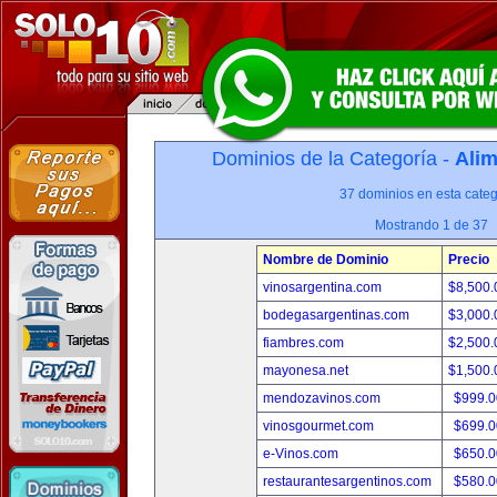
Dominios de la Categoría -
Alim
37 dominios en esta categ
Mostrando 1 de 37
Nombre de Dominio
Precio
vinosargentina.com
$8,500
bodegasargentinas.com
$3,000
fiambres.com
$2,500
mayonesa.net
$1,500
mendozavinos.com
$999.
vinosgourmet.com
$699.
e-Vinos.com
$650.
restaurantesargentinos.com
$580.