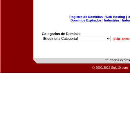
Registro de Dominios
|
Web Hosting
|
D
Dominios Expirados
|
Industrias
|
Indu
Categorías de Dominio:
[Pág. princi
** Precios expre
© 2002/2022 Solo10.com