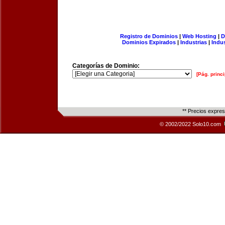
Registro de Dominios
|
Web Hosting
|
D
Dominios Expirados
|
Industrias
|
Indu
Categorías de Dominio:
[Pág. princi
** Precios expre
© 2002/2022 Solo10.com