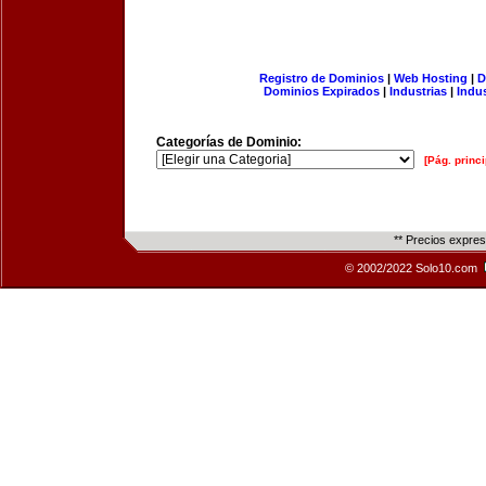
Registro de Dominios
|
Web Hosting
|
D
Dominios Expirados
|
Industrias
|
Indu
Categorías de Dominio:
[Pág. princi
** Precios expre
© 2002/2022 Solo10.com