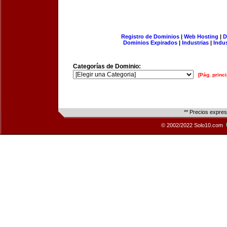
Registro de Dominios
|
Web Hosting
|
D
Dominios Expirados
|
Industrias
|
Indu
Categorías de Dominio:
[Pág. princi
** Precios expre
© 2002/2022 Solo10.com