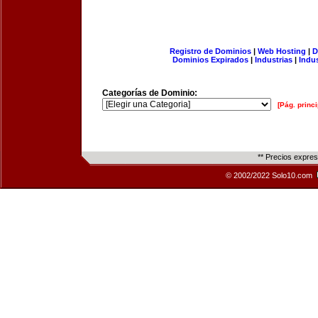
Registro de Dominios
|
Web Hosting
|
D
Dominios Expirados
|
Industrias
|
Indu
Categorías de Dominio:
[Pág. princi
** Precios expre
© 2002/2022 Solo10.com