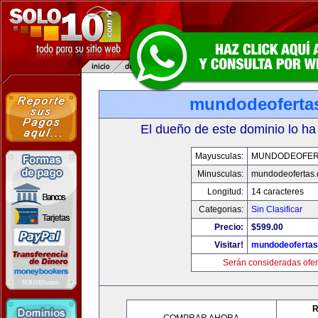
mundodeoferta
El dueño de este dominio lo ha
Mayusculas:
MUNDODEOFER
Minusculas:
mundodeofertas
Longitud:
14 caracteres
Categorias:
Sin Clasificar
Precio:
$599.00
Visitar!
mundodeoferta
Serán consideradas ofer
R