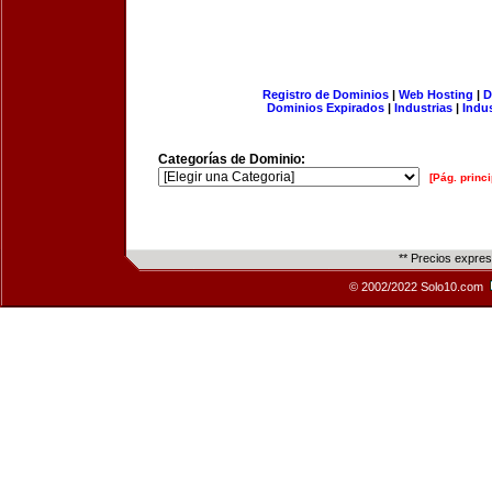
Registro de Dominios
|
Web Hosting
|
D
Dominios Expirados
|
Industrias
|
Indu
Categorías de Dominio:
[Pág. princi
** Precios expre
© 2002/2022 Solo10.com