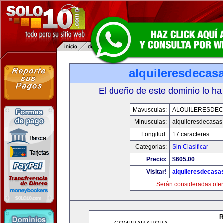
alquileresdecas
El dueño de este dominio lo ha
Mayusculas:
ALQUILERESDE
Minusculas:
alquileresdecasas
Longitud:
17 caracteres
Categorias:
Sin Clasificar
Precio:
$605.00
Visitar!
alquileresdecasa
Serán consideradas ofer
R