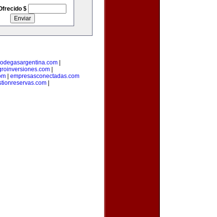
Ofrecido $
odegasargentina.com
|
groinversiones.com
|
om
|
empresasconectadas.com
stionreservas.com
|