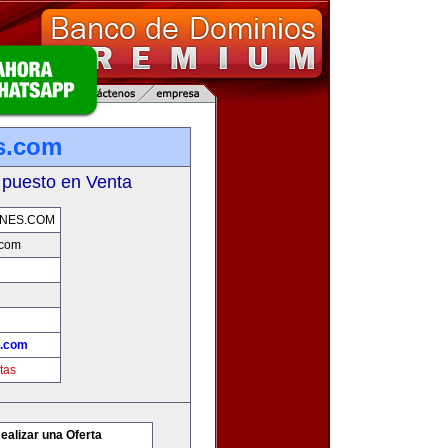
s.com
 puesto en Venta
NES.COM
.com
s.com
tas
ealizar una Oferta