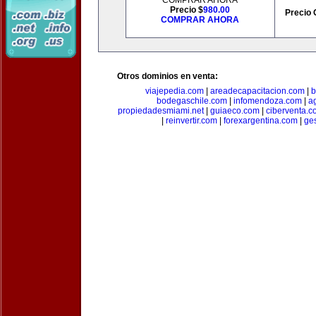
COMPRAR AHORA
Precio $
980.00
Precio 
COMPRAR AHORA
Otros dominios en venta:
viajepedia.com
|
areadecapacitacion.com
|
b
bodegaschile.com
|
infomendoza.com
|
a
propiedadesmiami.net
|
guiaeco.com
|
ciberventa.c
|
reinvertir.com
|
forexargentina.com
|
ge