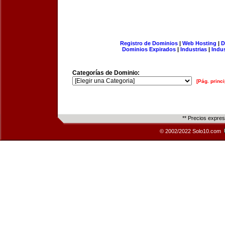
Registro de Dominios
|
Web Hosting
|
D
Dominios Expirados
|
Industrias
|
Indu
Categorías de Dominio:
[Pág. princi
** Precios expre
© 2002/2022 Solo10.com