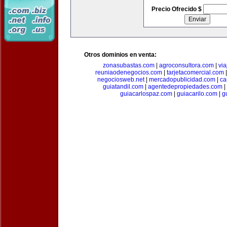
Precio Ofrecido $
Otros dominios en venta:
zonasubastas.com
|
agroconsultora.com
|
vi
reuniaodenegocios.com
|
tarjetacomercial.com
negociosweb.net
|
mercadopublicidad.com
|
ca
guiatandil.com
|
agentedepropiedades.com
|
guiacarlospaz.com
|
guiacarilo.com
|
g