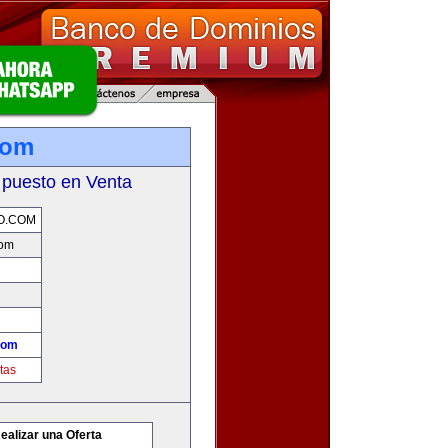
com
 puesto en Venta
O.COM
com
com
tas
ealizar una Oferta