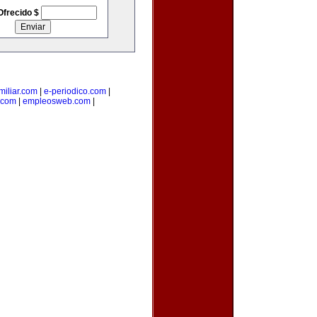
Ofrecido $
iliar.com
|
e-periodico.com
|
.com
|
empleosweb.com
|