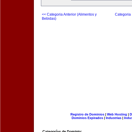
<< Categoria Anterior (Alimentos y
Categoria 
Bebidas)
Registro de Dominios
|
Web Hosting
|
D
Dominios Expirados
|
Industrias
|
Indu
Categorías de Dominio: