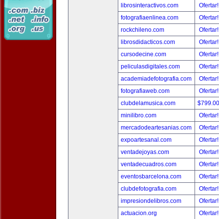
librosinteractivos.com
Ofertar
fotografiaenlinea.com
Ofertar
rockchileno.com
Ofertar
librosdidacticos.com
Ofertar
cursodecine.com
Ofertar
peliculasdigitales.com
Ofertar
academiadefotografia.com
Ofertar
fotografiaweb.com
Ofertar
clubdelamusica.com
$799.0
minilibro.com
Ofertar
mercadodeartesanias.com
Ofertar
expoartesanal.com
Ofertar
ventadejoyas.com
Ofertar
ventadecuadros.com
Ofertar
eventosbarcelona.com
Ofertar
clubdefotografia.com
Ofertar
impresiondelibros.com
Ofertar
actuacion.org
Ofertar